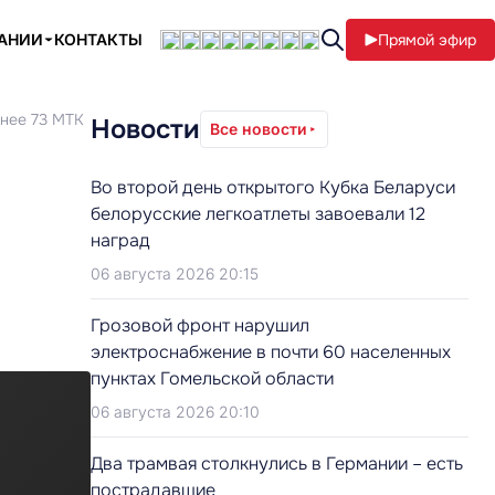
ПАНИИ
КОНТАКТЫ
Прямой эфир
енее 73 МТК
Новости
Все новости
Во второй день открытого Кубка Беларуси
белорусские легкоатлеты завоевали 12
наград
06 августа 2026 20:15
Грозовой фронт нарушил
электроснабжение в почти 60 населенных
пунктах Гомельской области
06 августа 2026 20:10
Два трамвая столкнулись в Германии – есть
пострадавшие