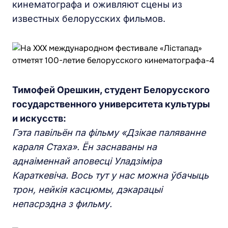
кинематографа и оживляют сцены из
известных белорусских фильмов.
Тимофей Орешкин, студент Белорусского
государственного университета культуры
и искусств:
Гэта павільён па фільму «Дзікае паляванне
караля Стаха». Ён заснаваны на
аднаіменнай аповесці Уладзіміра
Караткевіча. Вось тут у нас можна ўбачыць
трон, нейкія касцюмы, дэкарацыі
непасрэдна з фильму.