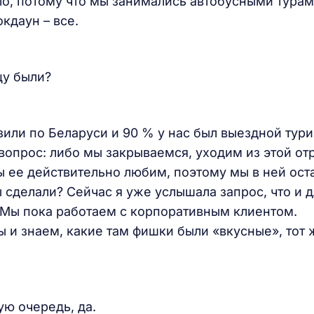
о, потому что мы занимались автобусными турам
кдаун – все.
цу были?
зили по Беларуси и 90 % у нас был выездной тури
к вопрос: либо мы закрываемся, уходим из этой от
ы ее действительно любим, поэтому мы в ней ост
 сделали? Сейчас я уже услышала запрос, что и д
 Мы пока работаем с корпоративным клиентом.
ы и знаем, какие там фишки были «вкусные», тот 
ую очередь, да.