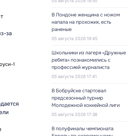
05 августа 2026 19:50
В Лондоне женщина с ножом
ет
напала на прохожих, есть
раненые
из-за
05 августа 2026 19:45
Школьники из лагеря «Дружные
ребята» познакомились с
профессией журналиста
05 августа 2026 17:41
В Бобруйске стартовал
предсезонный турнир
юдается
Молодежной хоккейной лиги
ели
05 августа 2026 17:38
В полуфиналы чемпионата
е
Европы по современному