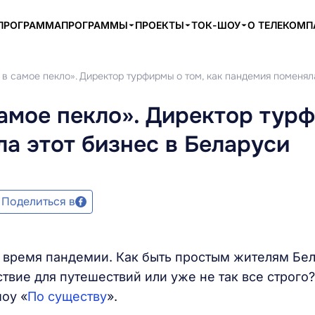
ПРОГРАММА
ПРОГРАММЫ
ПРОЕКТЫ
ТОК-ШОУ
О ТЕЛЕКОМ
в самое пекло». Директор турфирмы о том, как пандемия поменял
амое пекло». Директор тур
ла этот бизнес в Беларуси
Поделиться в
о время пандемии. Как быть простым жителям Бе
твие для путешествий или уже не так все строго?
шоу «
По существу
».