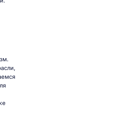
и.
зм.
расли,
аемся
ля
же