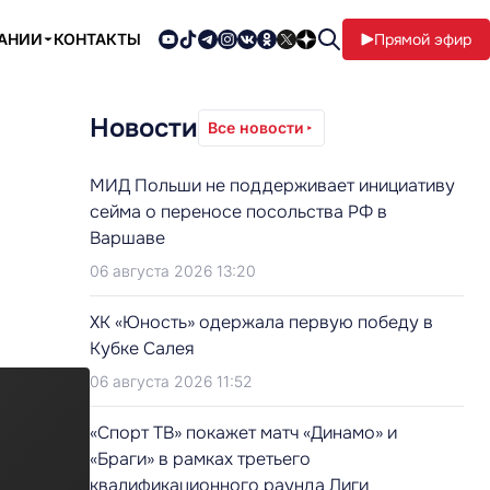
ПАНИИ
КОНТАКТЫ
Прямой эфир
Новости
Все новости
МИД Польши не поддерживает инициативу
сейма о переносе посольства РФ в
Варшаве
06 августа 2026 13:20
ХК «Юность» одержала первую победу в
Кубке Салея
06 августа 2026 11:52
«Спорт ТВ» покажет матч «Динамо» и
«Браги» в рамках третьего
квалификационного раунда Лиги