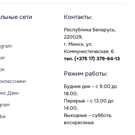
льные сети
Контакты:
Республика Беларусь,
220029,
г. Минск, ул.
agram
Коммунистическая, 6
ter
тел.
(+375 17) 379-64-13
Tok
Режим работы:
оклассники
Будние дни – с 9.00 до
екс.Дзен
18.00;
Перерыв – с 13.00 до
gram
14.00;
Выходные – суббота,
ube
воскресенье.