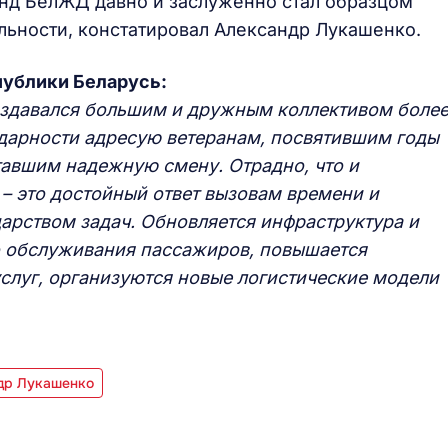
енд БелЖД давно и заслуженно стал образцом
альности, констатировал Александр Лукашенко.
публики Беларусь:
оздавался большим и дружным коллективом боле
одарности адресую ветеранам, посвятившим годы
тавшим надежную смену. Отрадно, что и
и
–
это достойный ответ вызовам времени и
арством задач. Обновляется инфраструктура и
о обслуживания пассажиров, повышается
слуг, организуются новые логистические модели
др Лукашенко