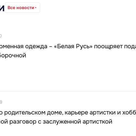
и
Все новости
0
рменная одежда – «Белая Русь» поощряет по
борочной
9
о родительском доме, карьере артистки и хобб
ой разговор с заслуженной артисткой