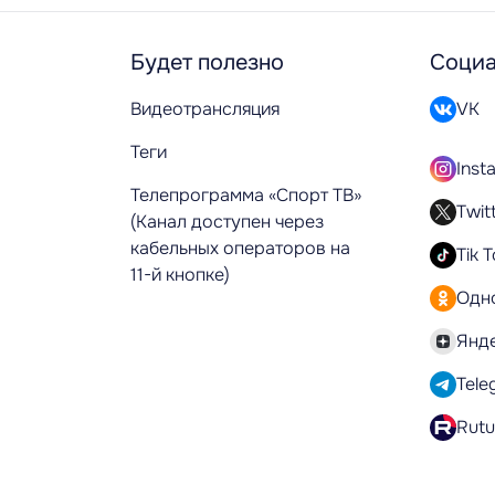
Будет полезно
Социа
Видеотрансляция
VK
Теги
Inst
Телепрограмма «Спорт ТВ»
Twit
(Канал доступен через
кабельных операторов на
Tik 
11-й кнопке)
Одн
Янд
Tele
Rut