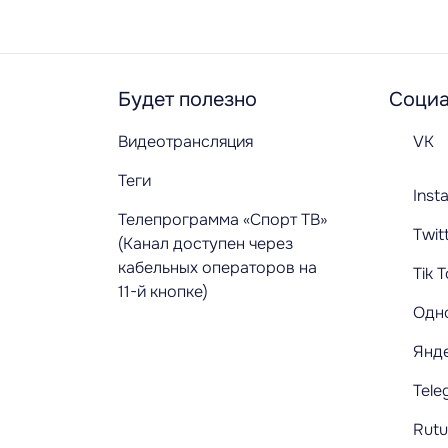
Будет полезно
Социа
Видеотрансляция
VK
Теги
Inst
Телепрограмма «Спорт ТВ»
Twit
(Канал доступен через
кабельных операторов на
Tik 
11-й кнопке)
Одн
Янд
Tele
Rut