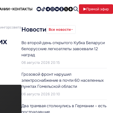
ПАНИИ
КОНТАКТЫ
Прямой эфир
Мингорсовета
Новости
Все новости
их
Во второй день открытого Кубка Беларуси
белорусские легкоатлеты завоевали 12
наград
06 августа 2026 20:15
Грозовой фронт нарушил
электроснабжение в почти 60 населенных
пунктах Гомельской области
06 августа 2026 20:10
Два трамвая столкнулись в Германии – есть
пострадавшие