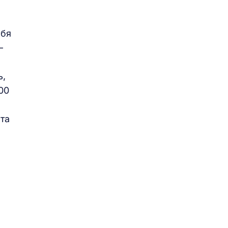
ебя
–
ь,
00
та