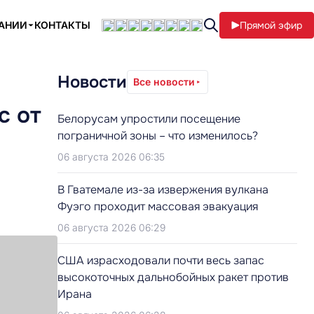
ПАНИИ
КОНТАКТЫ
Прямой эфир
Новости
Все новости
с от
Белорусам упростили посещение
пограничной зоны – что изменилось?
06 августа 2026 06:35
В Гватемале из-за извержения вулкана
Фуэго проходит массовая эвакуация
06 августа 2026 06:29
США израсходовали почти весь запас
высокоточных дальнобойных ракет против
Ирана