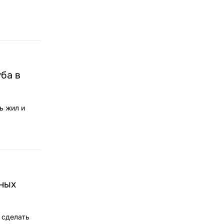
ба в
ь жил и
нных
 сделать