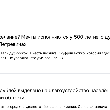
1
желание? Мечты исполняются у 500-летнего ду
Петревичах!
звали дуб-божок, в честь лесника Онуфрия Божко, который здес
Местные уверяют: это дуб-волшебник!
 рублей выделено на благоустройство населё
ой области
 агрогородков уделяется большое внимание. Основная задача –