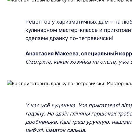
Рецептов у харизматичных дам – на любо
кулинарном мастер-классе и приготови
сделаем дранку по-петревичски!
Анастасия Макеева, специальный кор
Смотрите, какая хозяйка на опыте, уже
У нас усё хуценька. Усе прыгатавалі літа
гадзіну. На адзін гліняны гаршочак трэб
дробненька. Калі трэш уручную, нашмат
цыбулі, шматок сальца.