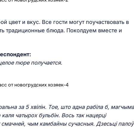
й цвет и вкус. Все гости могут поучаствовать в
ть традиционные блюда. Поколдуем вместе и
респондент:
 целое пюре получается.
ральна за 5 хвілін. Тое, што адна рабіла б, магчыма
а каля чатырох бульбін. Вось так нацерці
 смачней, чым камбайны сучасныя. Дзесьці палоў