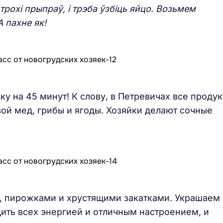
 трохі прыпраў, і трэба ўзбіць яйцо. Возьмем
А пахне як!
у на 45 минут! К слову, в Петревичах все проду
вой мед, грибы и ягоды. Хозяйки делают сочные
, пирожками и хрустящими закатками. Украшаем
ить всех энергией и отличным настроением, и