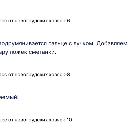
подрумянивается сальце с лучком. Добавляем
пару ложек сметанки.
ваемый!