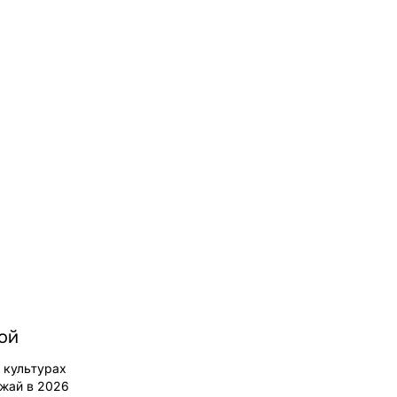
зой
 культурах
ожай в 2026