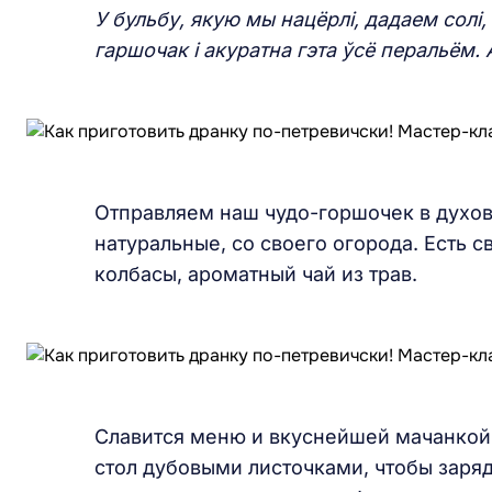
У бульбу, якую мы нацёрлі, дадаем солі,
гаршочак і акуратна гэта ўсё перальём. 
Отправляем наш чудо-горшочек в духовк
натуральные, со своего огорода. Есть с
колбасы, ароматный чай из трав.
Славится меню и вкуснейшей мачанкой
стол дубовыми листочками, чтобы заряд