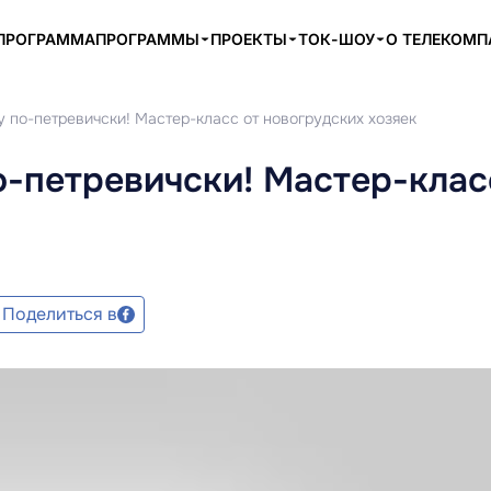
ПРОГРАММА
ПРОГРАММЫ
ПРОЕКТЫ
ТОК-ШОУ
О ТЕЛЕКОМ
у по-петревичски! Мастер-класс от новогрудских хозяек
о-петревичски! Мастер-клас
Поделиться в