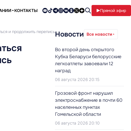
ПАНИИ
КОНТАКТЫ
Прямой эфир
ться и продолжить перепись
Новости
Все новости
аться
Во второй день открытого
Кубка Беларуси белорусские
ись
легкоатлеты завоевали 12
наград
06 августа 2026 20:15
Грозовой фронт нарушил
электроснабжение в почти 60
населенных пунктах
Гомельской области
06 августа 2026 20:10