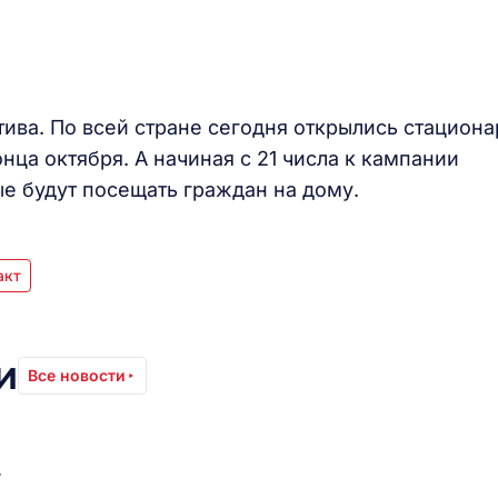
тива. По всей стране сегодня открылись стацион
онца октября. А начиная с 21 числа к кампании
е будут посещать граждан на дому.
акт
и
Все новости
7