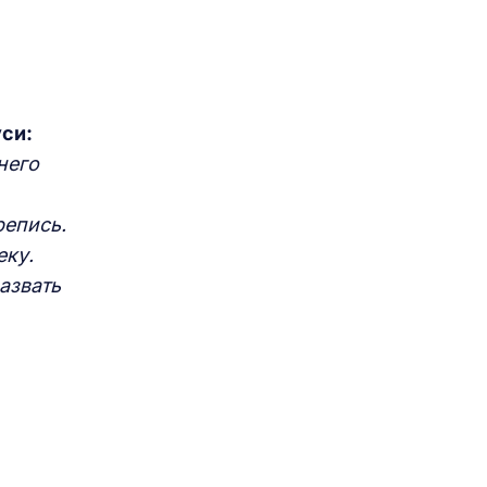
си:
него
репись.
еку.
азвать