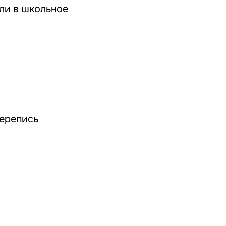
ули в школьное
перепись