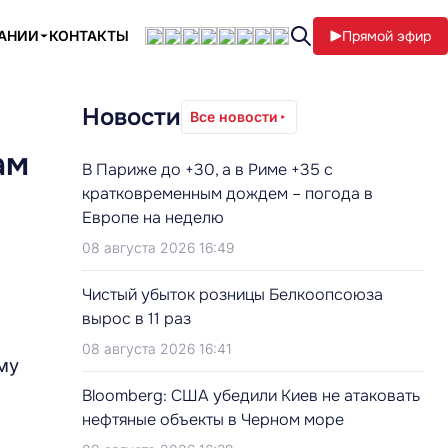
ПАНИИ
КОНТАКТЫ
Прямой эфир
Новости
Все новости
ам
В Париже до +30, а в Риме +35 с
кратковременным дождем – погода в
Европе на неделю
08 августа 2026 16:49
Чистый убыток розницы Белкоопсоюза
вырос в 11 раз
08 августа 2026 16:41
му
Bloomberg: США убедили Киев не атаковать
нефтяные объекты в Черном море