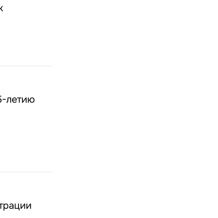
к
5-летию
страции