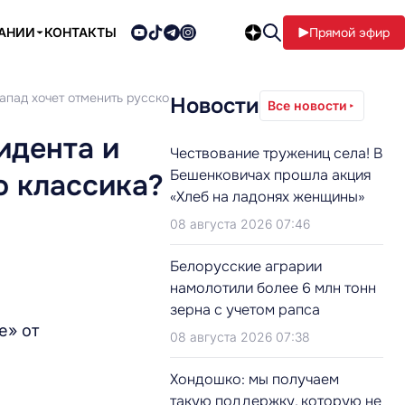
ПАНИИ
КОНТАКТЫ
Прямой эфир
апад хочет отменить русского классика?
Новости
Все новости
идента и
Чествование тружениц села! В
Бешенковичах прошла акция
о классика?
«Хлеб на ладонях женщины»
08 августа 2026 07:46
Белорусские аграрии
намолотили более 6 млн тонн
зерна с учетом рапса
е» от
08 августа 2026 07:38
Хондошко: мы получаем
такую поддержку, которую не