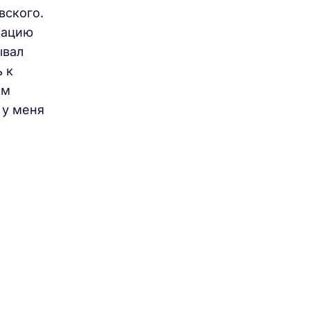
вского.
рацию
ывал
 к
ом
 у меня