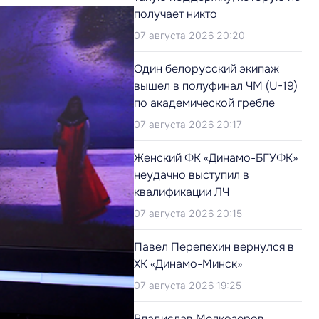
получает никто
07 августа 2026 20:20
Один белорусский экипаж
вышел в полуфинал ЧМ (U-19)
по академической гребле
07 августа 2026 20:17
Женский ФК «Динамо-БГУФК»
неудачно выступил в
квалификации ЛЧ
07 августа 2026 20:15
Павел Перепехин вернулся в
ХК «Динамо-Минск»
07 августа 2026 19:25
Владислав Мелкозеров