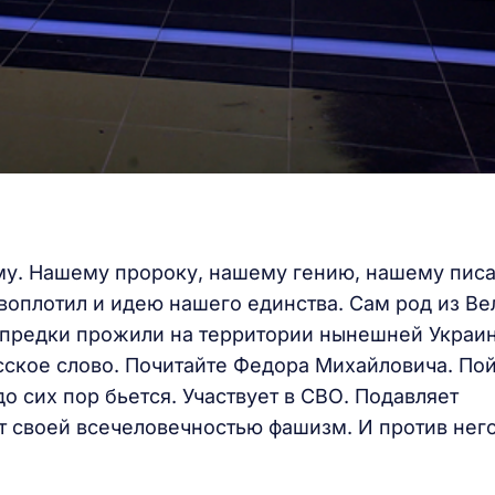
му. Нашему пророку, нашему гению, нашему пис
 воплотил и идею нашего единства. Сам род из Ве
 предки прожили на территории нынешней Украин
сское слово. Почитайте Федора Михайловича. По
до сих пор бьется. Участвует в СВО. Подавляет
т своей всечеловечностью фашизм. И против нег