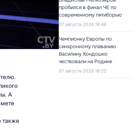
пробился в финал ЧЕ по
современному пятиборью
07 августа 2026 18:46
Чемпионку Европы по
синхронному плаванию
Василину Хондошко
чествовали на Родине
07 августа 2026 18:22
ателю.
ликого
ы. А
ймете
о также