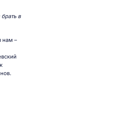
 брать в
 нам –
евский
к
занов.