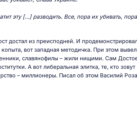
тит эту [...] разводить. Все, пора их убивать, пора
вост достал из преисподней. И продемонстрировал
т копыта, вот западная методичка. При этом вывел
енники, славянофилы – жили нищими. Сам Досто
титутки. А вот либеральная элитка, те, кто зовут 
дарство – миллионеры. Писал об этом Василий Ро