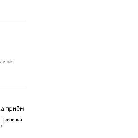
лавные
на приём
. Причиной
ют