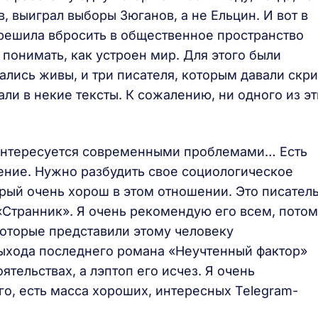
, выиграл выборы Зюганов, а не Ельцин. И вот в
решила вбросить в общественное пространство
понимать, как устроен мир. Для этого были
ались живы, и три писателя, которым давали скри
али в некие тексты. К сожалению, ни одного из эт
о интересуется современными проблемами… Есть
ение. Нужно разбудить свое социологическое
орый очень хорош в этом отношении. Это писател
«Странник». Я очень рекомендую его всем, пото
которые представили этому человеку
выхода последнего романа «Неучтенный фактор»
тельствах, а лэптоп его исчез. Я очень
о, есть масса хороших, интересных Telegram-