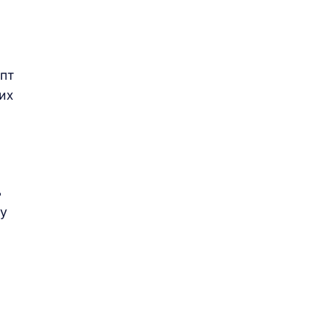
пт
их
ь
му