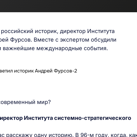
 российский историк, директор Института
рей Фурсов. Вместе с экспертом обсудили
у и важнейшие международные события.
 современный мир?
директор Института системно-стратегического
ас расскажу одну историю. В 96-м году, когда, ка