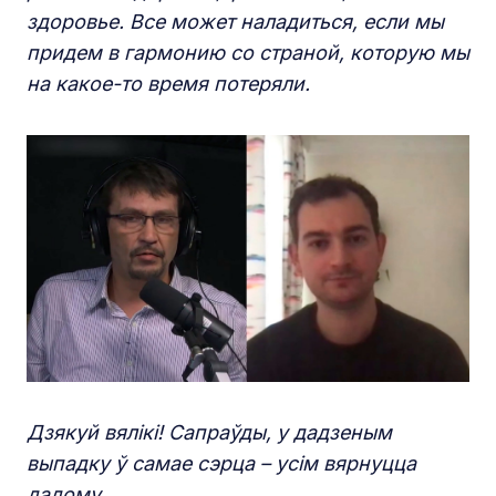
здоровье. Все может наладиться, если мы
придем в гармонию со страной, которую мы
на какое-то время потеряли.
Дзякуй вялікі! Сапраўды, у дадзеным
выпадку ў самае сэрца – усім вярнуцца
дадому.