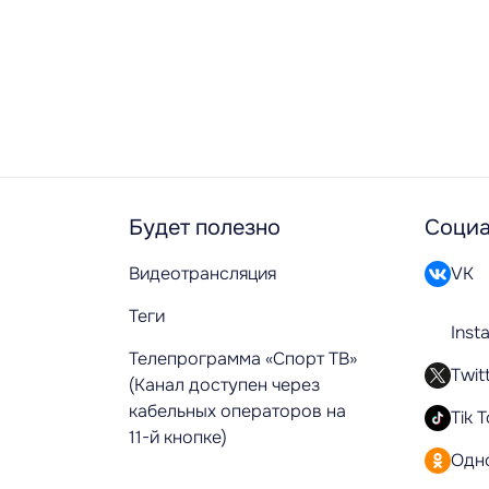
Будет полезно
Социа
Видеотрансляция
VK
Теги
Inst
Телепрограмма «Спорт ТВ»
Twit
(Канал доступен через
кабельных операторов на
Tik 
11-й кнопке)
Одн