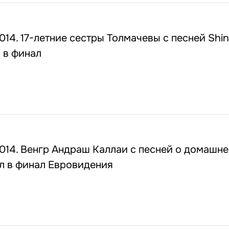
14. 17-летние сестры Толмачевы с песней Shi
 в финал
014. Венгр Андраш Каллаи с песней о домашн
л в финал Евровидения