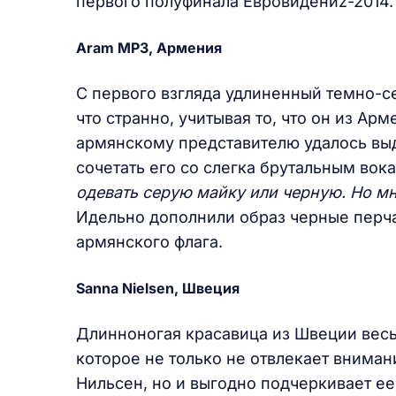
первого полуфинала Евровидениz-2014.
Aram MP3, Армения
С первого взгляда удлиненный темно-
что странно, учитывая то, что он из Арм
армянскому представителю удалось выд
сочетать его со слегка брутальным вок
одевать серую майку или черную. Но м
Идельно дополнили образ черные перчат
армянского флага.
Sanna Nielsen, Швеция
Длинноногая красавица из Швеции весь
которое не только не отвлекает вниман
Нильсен, но и выгодно подчеркивает ее