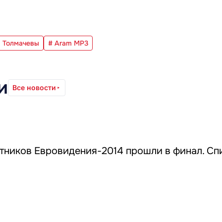
я Толмачевы
# Aram MP3
и
Все новости
тников Евровидения-2014 прошли в финал. Сп