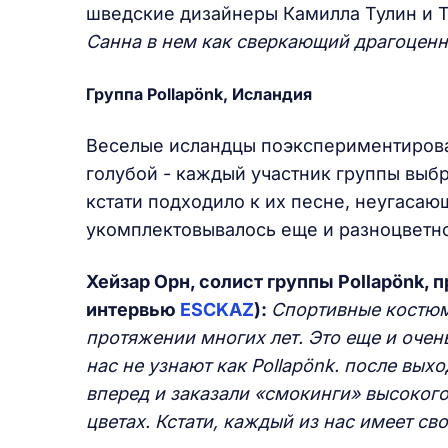
шведские дизайнеры Камилла Тулин и 
Санна в нем как сверкающий драгоцен
Группа Pollapönk, Исландия
Веселые исландцы поэкспериментировал
голубой - каждый участник группы выбра
кстати подходило к их песне, неугасающ
укомплектовывалось еще и разноцветн
Хейзар Орн, солист группы Pollapönk, 
интервью
ESCKAZ
):
Спортивные костюмы
протяжении многих лет. Это еще и очен
нас не узнают как Pollapönk. после вых
вперед и заказали «смокинги» высокого
цветах. Кстати, каждый из нас имеет св