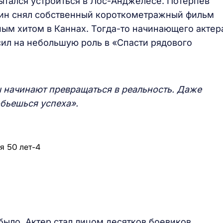
 пытался устроиться в Лос-Анджелесе. Потерпев
 Вин снял собственный короткометражный фильм
ым хитом в Каннах. Тогда-то начинающего актер
сил на небольшую роль в «Спасти рядового
 начинают превращаться в реальность. Даже
обьешься успеха».
ыло. Актер стал лицом десятков боевиков,