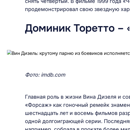
снять четвертый. В фильме 1999 года «
продемонстрировал свою звездную хар
Доминик Торетто – 
Фото:
imdb.
com
Главная роль в жизни Вина Дизеля и с
«Форсаж» как гоночный ремейк знамени
шестнадцать лет и восемь фильмов разр
одной долгоиграющей серии. Последняя 
например, собрала в прокате более мил