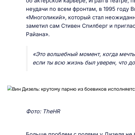
об актерской карьере, играл в театре,
неудачи по всем фронтам, в 1995 году
«Многоликий», который стал неожиданн
заметил сам Стивен Спилберг и пригла
Райана».
«Это волшебный момент, когда мечты
если ты всю жизнь был уверен, что д
Фото:
TheHR
Больше проблем с ролями у Дизеля не б