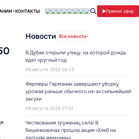
ПАНИИ
КОНТАКТЫ
Прямой эфир
Новости
Все новости
50
В Дубае открыли улицу, на которой дождь
идет круглый год
08 августа 2026 08:03
Фермеры Германии завершают уборку
урожая раньше обычного из-за сильнейшей
засухи
08 августа 2026 07:52
ди
Чествование тружениц села! В
Бешенковичах прошла акция «Хлеб на
ладонях женщины»