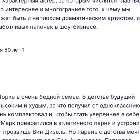
. Характерный актер, за которым числятся главны
о интереснее и многограннее того, к чему мы
жет быть и неплохим драматическим артистом, и
аботливых папочек в шоу-бизнесе.
орке в очень бедной семье. В детстве будущий
высоким и худым, за что получил от одноклассник
нь комплектовал и, чтобы стать увереннее в себе
 Марк превратился в атлетичного парня и устроил
л прозвище Вин Дизель. Но парень с детства меч