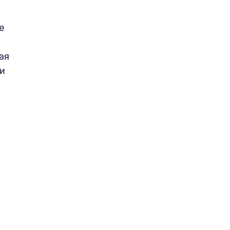
е
ая
ли