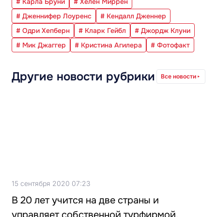
# Карла Бруни
# Хелен Миррен
# Дженнифер Лоуренс
# Кендалл Дженнер
# Одри Хепберн
# Кларк Гейбл
# Джордж Клуни
# Мик Джаггер
# Кристина Агилера
# Фотофакт
Другие новости рубрики
Все новости
15 сентября 2020 07:23
В 20 лет учится на две страны и
управляет собственной турфирмой.