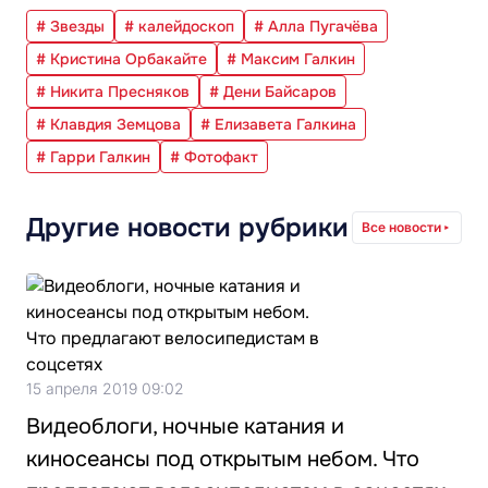
# Звезды
# калейдоскоп
# Алла Пугачёва
# Кристина Орбакайте
# Максим Галкин
# Никита Пресняков
# Дени Байсаров
# Клавдия Земцова
# Елизавета Галкина
# Гарри Галкин
# Фотофакт
Другие новости рубрики
Все новости
15 апреля 2019 09:02
Видеоблоги, ночные катания и
киносеансы под открытым небом. Что