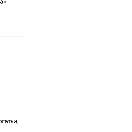
та»
гатки,