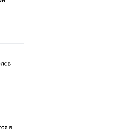
слов
тся в