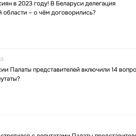
сиян в 2023 году! В Беларуси делегация
 области – о чём договорились?
43
сии Палаты представителей включили 14 вопро
путаты?
стретился с депутатами Палаты представител