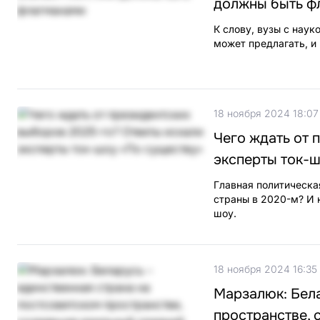
должны быть ф
К слову, вузы с наук
может предлагать, и 
18 ноября 2024 18:07
Чего ждать от 
эксперты ток-
Главная политическа
страны в 2020-м? И н
шоу.
18 ноября 2024 16:35
Марзалюк: Бела
пространстве, 