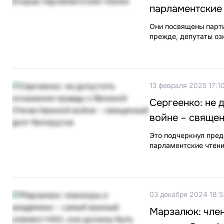
парламентские
Они посвящены парти
прежде, депутаты оз
13 февраля 2025 17:1
Сергеенко: не 
войне – свяще
Это подчеркнул пред
парламентские чтени
03 декабря 2024 18:5
Марзалюк: чле