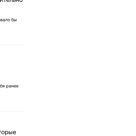
овало бы
ебя ранее
торые