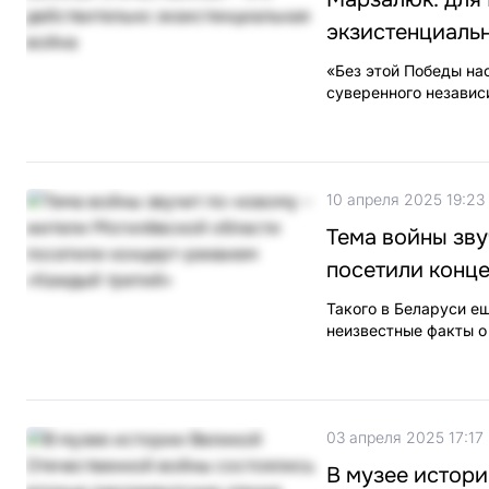
экзистенциаль
«Без этой Победы нас
суверенного независ
10 апреля 2025 19:23
Тема войны зву
посетили конц
Такого в Беларуси е
неизвестные факты о
03 апреля 2025 17:17
В музее истор