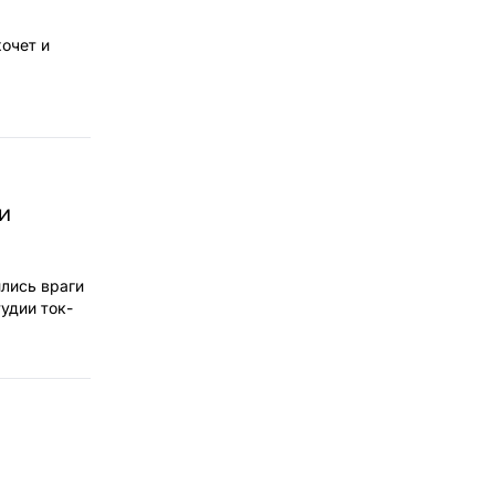
хочет и
и
ились враги
удии ток-
м