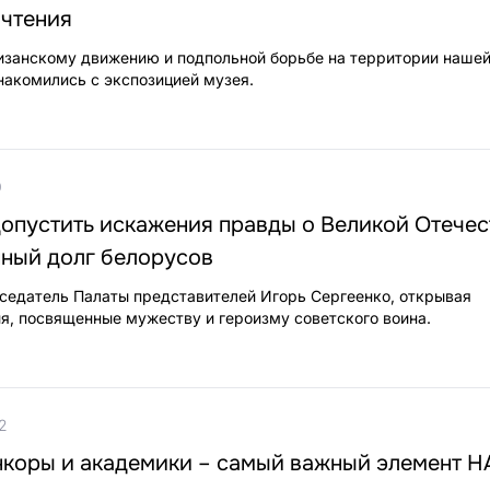
 чтения
занскому движению и подпольной борьбе на территории нашей
накомились с экспозицией музея.
0
допустить искажения правды о Великой Отече
нный долг белорусов
седатель Палаты представителей Игорь Сергеенко, открывая
я, посвященные мужеству и героизму советского воина.
2
нкоры и академики – самый важный элемент Н