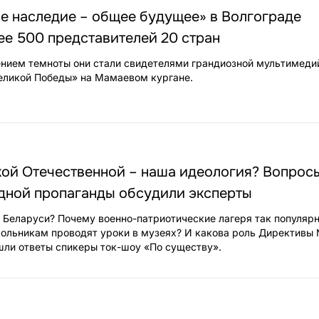
е наследие – общее будущее» в Волгограде
ее 500 представителей 20 стран
ением темноты они стали свидетелями грандиозной мультимеди
еликой Победы» на Мамаевом кургане.
кой Отечественной – наша идеология? Вопрос
адной пропаганды обсудили эксперты
в Беларуси? Почему военно-патриотические лагеря так популяр
льникам проводят уроки в музеях? И какова роль Директивы 
шли ответы спикеры ток-шоу «По существу».