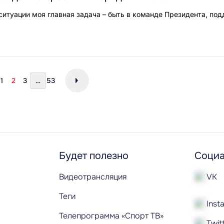
 ситуации моя главная задача – быть в команде Президента, по
1
2
3
…
53
Будет полезно
Социа
Видеотрансляция
VK
Теги
Inst
Телепрограмма «Спорт ТВ»
Twit