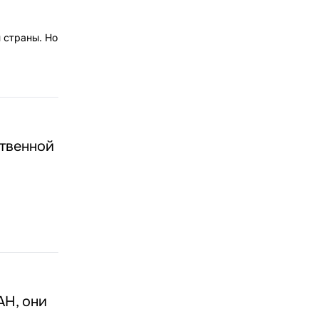
 страны. Но
ственной
АН, они