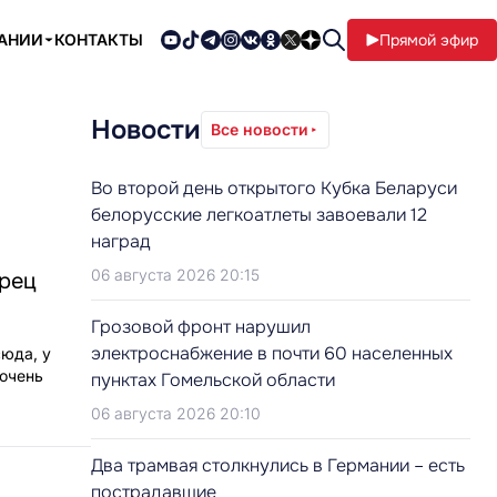
ПАНИИ
КОНТАКТЫ
Прямой эфир
Новости
Все новости
Во второй день открытого Кубка Беларуси
белорусские легкоатлеты завоевали 12
наград
06 августа 2026 20:15
орец
Грозовой фронт нарушил
электроснабжение в почти 60 населенных
сюда, у
 очень
пунктах Гомельской области
06 августа 2026 20:10
Два трамвая столкнулись в Германии – есть
пострадавшие