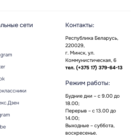
льные сети
Контакты:
Республика Беларусь,
220029,
г. Минск, ул.
agram
Коммунистическая, 6
ter
тел.
(+375 17) 379-64-13
Tok
Режим работы:
оклассники
Будние дни – с 9.00 до
екс.Дзен
18.00;
Перерыв – с 13.00 до
gram
14.00;
Выходные – суббота,
ube
воскресенье.