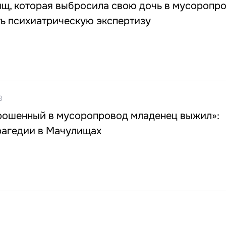
щ, которая выбросила свою дочь в мусоропро
ть психиатрическую экспертизу
8
брошенный в мусоропровод младенец выжил»:
рагедии в Мачулищах