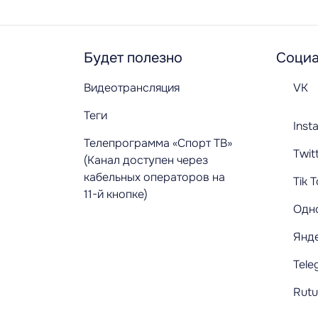
Будет полезно
Социа
Видеотрансляция
VK
Теги
Inst
Телепрограмма «Спорт ТВ»
Twit
(Канал доступен через
кабельных операторов на
Tik 
11-й кнопке)
Одн
Янд
Tele
Rut