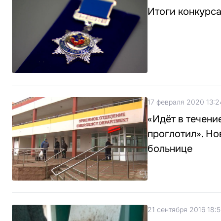
Итоги конкурса
17 февраля 2020 13:2
«Идёт в течени
проглотил». Но
больнице
21 сентября 2016 18: