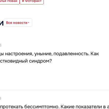
алья Новак
# Фотофакт
и
Все новости
3
ы настроения, уныние, подавленность. Как
остковидный синдром?
8
протекать бессимптомно. Какие показатели в 