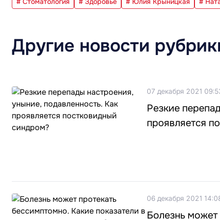
# Стоматология
# Здоровье
# Юлия Крыницкая
# Нат
Другие новости рубрик
07 декабря 2021 09:5
Резкие перепад
проявляется п
06 декабря 2021 14:0
Болезнь может 