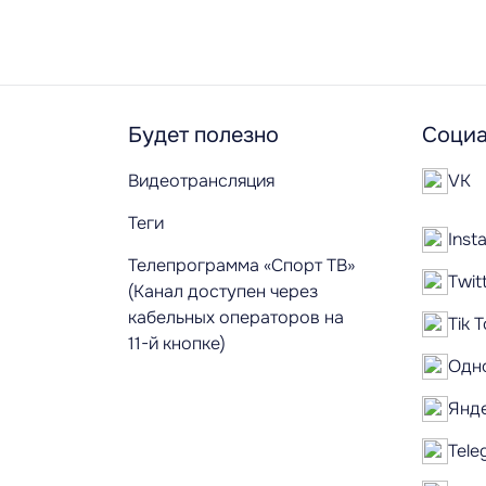
Будет полезно
Социа
Видеотрансляция
VK
Теги
Inst
Телепрограмма «Спорт ТВ»
Twit
(Канал доступен через
кабельных операторов на
Tik 
11-й кнопке)
Одн
Янд
Tele