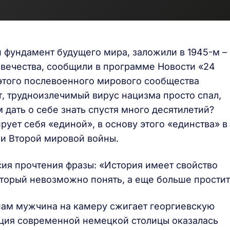
й фундамент будущего мира, заложили в 1945-м –
овечества, сообщили в программе Новости «24
 этого послевоенного мирового сообщества
т, трудноизлечимый вирус нацизма просто спал,
дать о себе знать спустя много десятилетий?
рует себя «единой», в основу этого «единства» в
ии Второй мировой войны.
сия прочтения фразы: «История имеет свойство
оторый невозможно понять, а еще больше простит
нам мужчина на камеру сжигает георгиевскую
лиция современной немецкой столицы оказалась