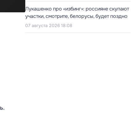
Лукашенко про «избинг»: россияне скупают
участки, смотрите, белорусы, будет поздно
07 августа 2026 18:08
ь.