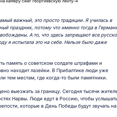
самый важный, это просто традиции. Я училась в
жный праздник, потому что именно тогда в Герман
обождены. А то, что здесь запрещают все русско
ду я испытала это на себе. Нельзя было даже
ть память о советском солдате штрафами и
авно находит лазейки. В Прибалтике люди уже
ли тем местам, где когда-то были памятники.
щено выезжать за границу. Сегодня тысячи жител
остях Нарвы. Люди едут в Россию, чтобы услышат
епости, которые в День Победы будут звучать на