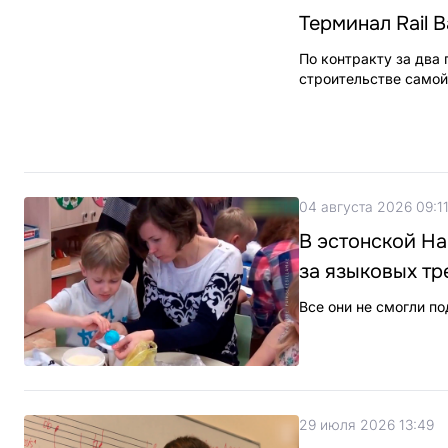
Терминал Rail 
По контракту за два 
строительстве самой
04 августа 2026 09:1
В эстонской На
за языковых т
Все они не смогли по
29 июля 2026 13:49