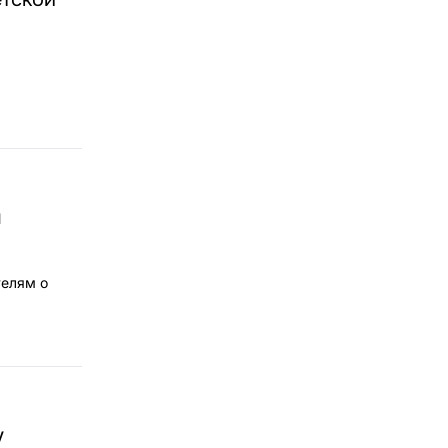
ы
телям о
у