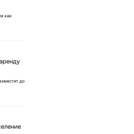
мя как
 аренду
азместит до
селение