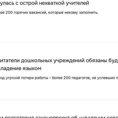
улась с острой нехваткой учителей
лее 200 горячих вакансий, которые некому заполнить.
питатели дошкольных учреждений обязаны буд
владение языком
од угрозой потери работы – более 200 педагогов, не успевших 
и подготовил законопроект об «удалении сов