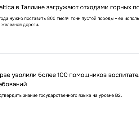
Baltica в Таллине загружают отходами горных п
года нужно поставить 800 тысяч тонн пустой породы – ее испол
 железной дороги.
1
рве уволили более 100 помощников воспитате
ребований
дтвердить знание государственного языка на уровне B2.