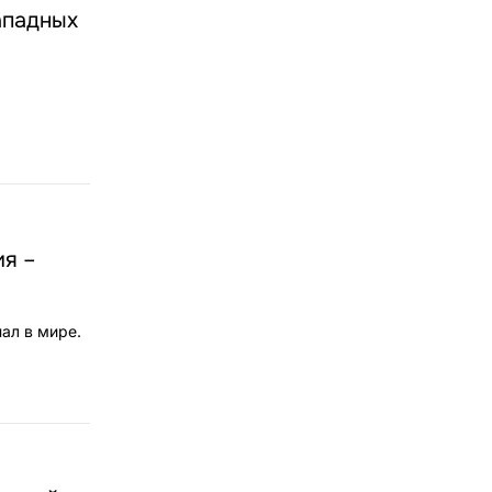
ападных
ия –
ал в мире.