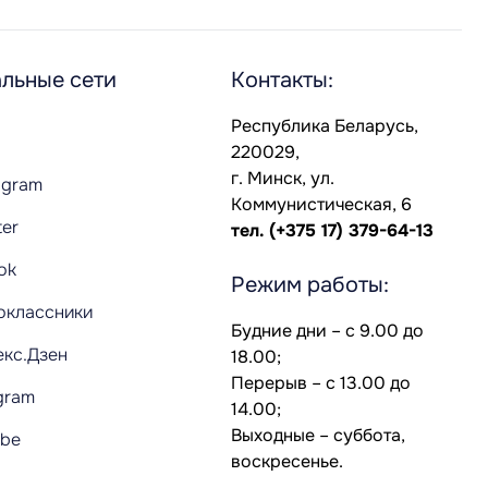
льные сети
Контакты:
Республика Беларусь,
220029,
г. Минск, ул.
agram
Коммунистическая, 6
ter
тел.
(+375 17) 379-64-13
Tok
Режим работы:
оклассники
Будние дни – с 9.00 до
екс.Дзен
18.00;
Перерыв – с 13.00 до
gram
14.00;
Выходные – суббота,
ube
воскресенье.