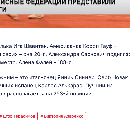
ька Ига Швентек. Американка Корри Гауф –
и своих – она 20-я. Александра Саснович подняла
 место. Алена Фалей – 188-я.
жним – это итальянец Янник Синнер. Серб Новак
учших испанец Карлос Алькарас. Лучший из
в располагается на 253-й позиции.
# Егор Герасимов
# Виктория Азаренко