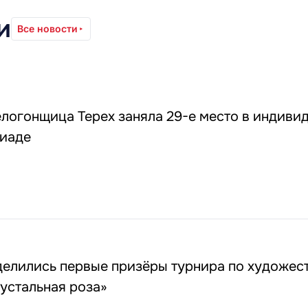
и
Все новости
логонщица Терех заняла 29-е место в индиви
пиаде
делились первые призёры турнира по художес
устальная роза»