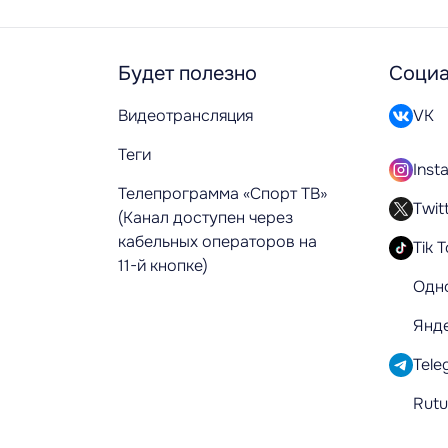
Будет полезно
Социа
Видеотрансляция
VK
Теги
Inst
Телепрограмма «Спорт ТВ»
Twit
(Канал доступен через
кабельных операторов на
Tik 
11-й кнопке)
Одн
Янд
Tele
Rut