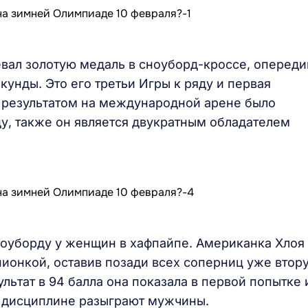
вал золотую медаль в сноуборд-кроссе, опереди
унды. Это его третьи Игры к ряду и первая
 результатом на международной арене было
ду, также он является двукратным обладателем
ноуборду у женщин в хафпайпе. Американка Хлоя
ионкой, оставив позади всех соперниц уже втор
ьтат в 94 балла она показала в первой попытке 
ой дисциплине разыграют мужчины.