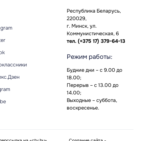
Республика Беларусь,
220029,
г. Минск, ул.
agram
Коммунистическая, 6
ter
тел.
(+375 17) 379-64-13
Tok
Режим работы:
оклассники
Будние дни – с 9.00 до
екс.Дзен
18.00;
Перерыв – с 13.00 до
gram
14.00;
Выходные – суббота,
ube
воскресенье.
ерссылка на «ctv.by»
Создание сайта
-