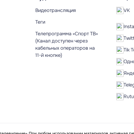
Видеотрансляция
VK
Теги
Inst
Телепрограмма «Спорт ТВ»
Twit
(Канал доступен через
кабельных операторов на
Tik 
11-й кнопке)
Одн
Янд
Tele
Rut
елевидение» При любом использовании материалов активная гип