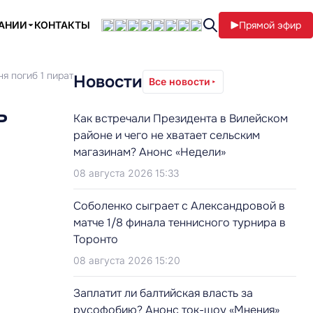
ПАНИИ
КОНТАКТЫ
Прямой эфир
я погиб 1 пират
Новости
Все новости
ь
Как встречали Президента в Вилейском
районе и чего не хватает сельским
магазинам? Анонс «Недели»
08 августа 2026 15:33
Соболенко сыграет с Александровой в
матче 1/8 финала теннисного турнира в
Торонто
08 августа 2026 15:20
Заплатит ли балтийская власть за
русофобию? Анонс ток-шоу «Мнения»