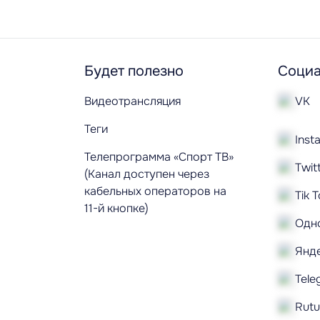
Будет полезно
Социа
Видеотрансляция
VK
Теги
Inst
Телепрограмма «Спорт ТВ»
Twit
(Канал доступен через
кабельных операторов на
Tik 
11-й кнопке)
Одн
Янд
Tele
Rut