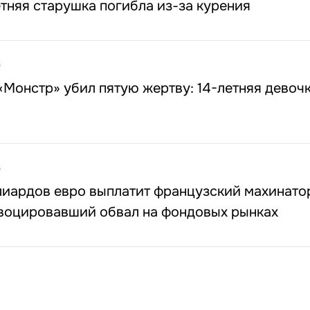
тняя старушка погибла из-за курения
6
Монстр» убил пятую жертву: 14-летняя девоч
3
лиардов евро выплатит французский махинат
овоцировавший обвал на фондовых рынках