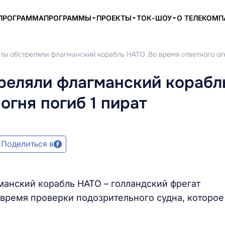
ПРОГРАММА
ПРОГРАММЫ
ПРОЕКТЫ
ТОК-ШОУ
О ТЕЛЕКОМ
ы обстреляли флагманский корабль НАТО. Во время ответного огн
реляли флагманский корабл
огня погиб 1 пират
Поделиться в
анский корабль НАТО – голландский фрегат
время проверки подозрительного судна, которое