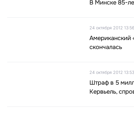
В Минске 85-ле
24 октября 2012 13:5
Американский «
скончалась
24 октября 2012 13:5
Штраф в 5 мил
Кервьель, спр