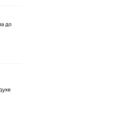
ма до
духе