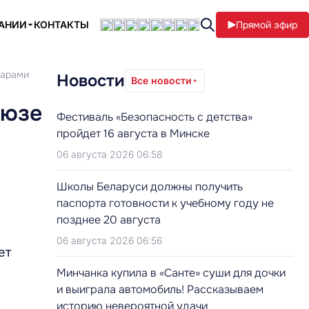
ПАНИИ
КОНТАКТЫ
Прямой эфир
гарами
Новости
Все новости
оюзе
Фестиваль «Безопасность с детства»
пройдет 16 августа в Минске
06 августа 2026 06:58
Школы Беларуси должны получить
паспорта готовности к учебному году не
позднее 20 августа
06 августа 2026 06:56
ет
Минчанка купила в «Санте» суши для дочки
и выиграла автомобиль! Рассказываем
историю невероятной удачи