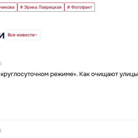
чикова
# Эрика Лаврецкая
# Фотофакт
и
Все новости
5
в круглосуточном режиме». Как очищают улиц
8