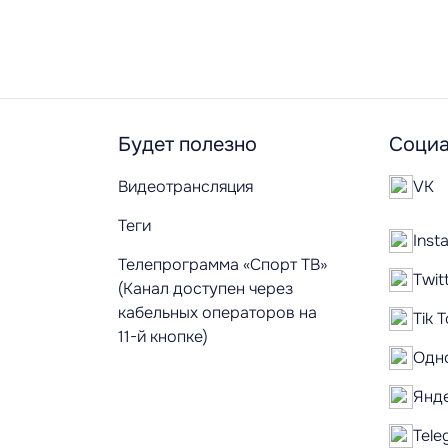
Будет полезно
Социа
Видеотрансляция
VK
Теги
Inst
Телепрограмма «Спорт ТВ»
Twit
(Канал доступен через
кабельных операторов на
Tik 
11-й кнопке)
Одн
Янд
Tele