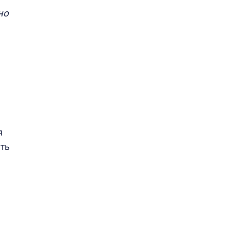
но
я
ть