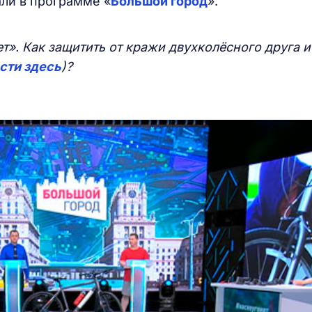
али в программе «
Большой город
».
». Как защитить от кражи двухколёсного друга и
сти здесь
)?