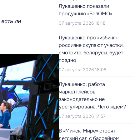
Лукашенко показали
продукцию «БелОМО»
 есть ли
07 августа 2026 18:18
Лукашенко про «избинг»:
россияне скупают участки,
смотрите, белорусы, будет
поздно
07 августа 2026 18:08
Лукашенко: работа
маркетплейсов
законодательно не
урегулирована. Чего ждем?
07 августа 2026 17:57
В «Минск-Мире» строят
детский сад с бассейном