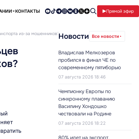
ПАНИИ
КОНТАКТЫ
Прямой эфир
ранспорта из-за мошенников?
Новости
Все новости
ьцев
Владислав Мелкозеров
пробился в финал ЧЕ по
ков?
современному пятиборью
07 августа 2026 18:46
Чемпионку Европы по
синхронному плаванию
Василину Хондошко
ный
чествовали на Родине
жняет
07 августа 2026 18:22
евратить
80% идет на экспорт.