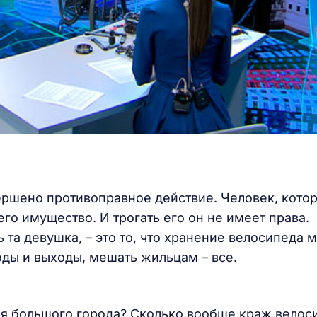
ершено противоправное действие. Человек, кото
 его имущество. И трогать его он не имеет права.
 та девушка, – это то, что хранение велосипеда 
оды и выходы, мешать жильцам – все.
ля большого города? Сколько вообще краж велос