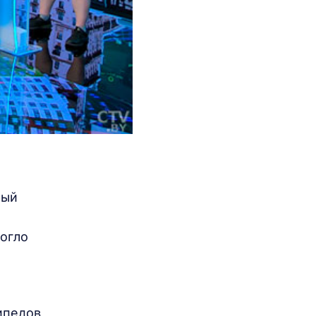
рый
могло
ипедов