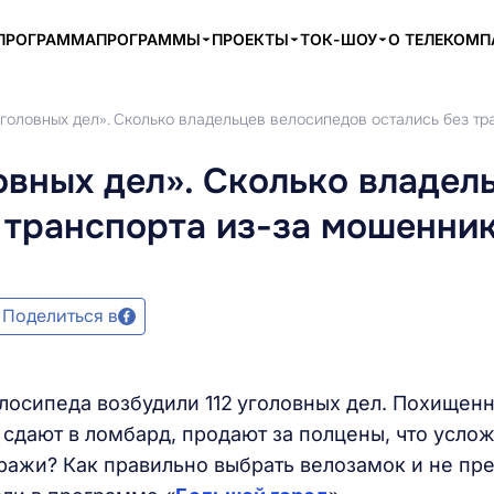
ПРОГРАММА
ПРОГРАММЫ
ПРОЕКТЫ
ТОК-ШОУ
О ТЕЛЕКОМ
головных дел». Сколько владельцев велосипедов остались без т
овных дел». Сколько владел
 транспорта из-за мошенни
Поделиться в
лосипеда возбудили 112
уголовных дел. Похищен
 сдают в ломбард, продают за полцены, что усло
кражи? Как правильно выбрать велозамок и не пр