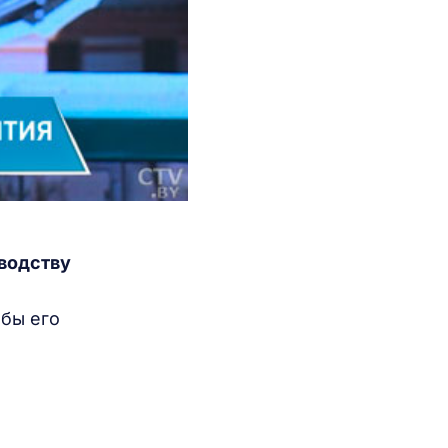
зводству
обы его