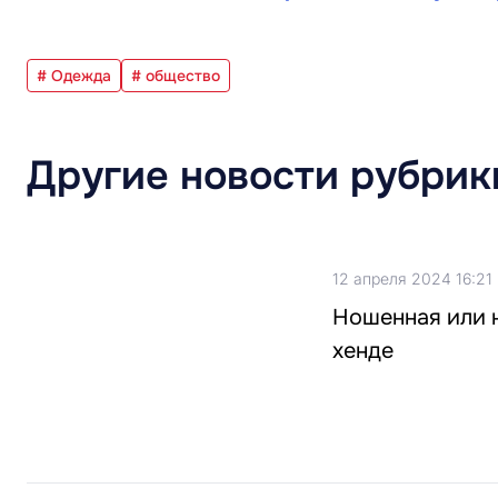
# Одежда
# общество
Другие новости рубрик
12 апреля 2024 16:21
Ношенная или н
хенде