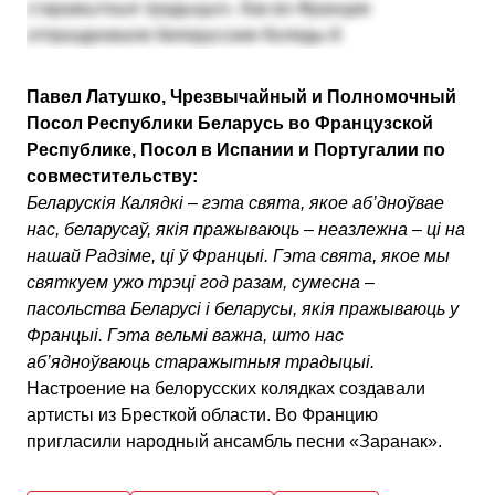
Павел Латушко, Чрезвычайный и Полномочный
Посол Республики Беларусь во Французской
Республике, Посол в Испании и Португалии по
совместительству:
Беларускія Калядкі – гэта свята, якое аб’дноўвае
нас, беларусаў, якія пражываюць – неазлежна – ці на
нашай Радзіме, ці ў Францыі. Гэта свята, якое мы
святкуем ужо трэці год разам, сумесна –
пасольства Беларусі і беларусы, якія пражываюць у
Францыі. Гэта вельмі важна, што нас
аб’ядноўваюць старажытныя традыцыі.
Настроение на белорусских колядках создавали
артисты из Бресткой области. Во Францию
пригласили народный ансамбль песни «Заранак».