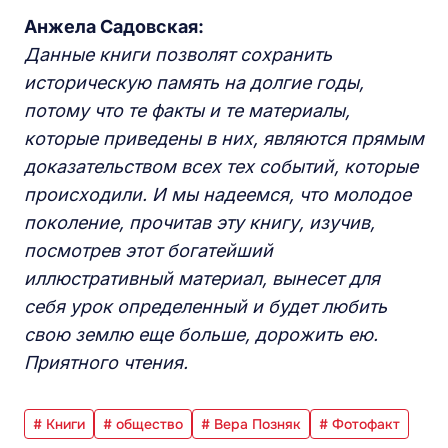
Анжела Садовская:
Данные книги позволят сохранить
историческую память на долгие годы,
потому что те факты и те материалы,
которые приведены в них, являются прямым
доказательством всех тех событий, которые
происходили. И мы надеемся, что молодое
поколение, прочитав эту книгу, изучив,
п
осмотрев этот богатейший
иллюстративный материал, вынесет для
себя урок определ
е
нный и будет любить
свою землю ещ
е
больше, дорожить ею.
П
риятного чтения.
# Книги
# общество
# Вера Позняк
# Фотофакт