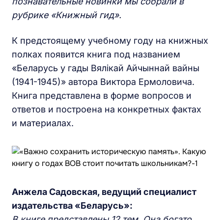
познавательные новинк
и
мы собрали в
рубрике
«К
нижный гид
».
К предстоящему учебному году на книжных
полках появится книга под названием
«Беларусь у гады Вялікай Айчыннай вайны
(1941-1945)» автора Виктора Ермоловича.
Книга представлена в форме вопросов и
ответов и построена на конкретных фактах
и материалах.
Анжела Садовская, ведущий специалист
издательства «Беларусь»:
В книге представлены 12
тем
. Она богат
о