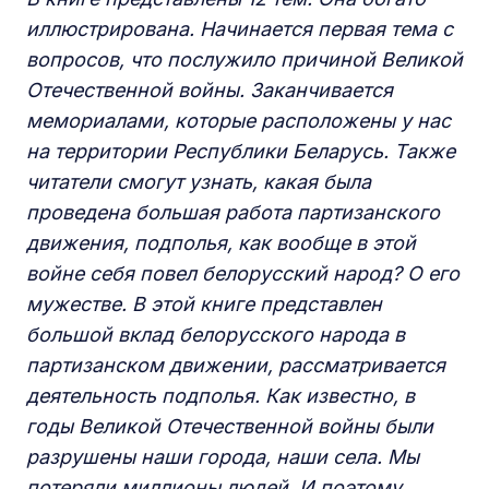
иллюстрирована. Начинается первая тема с
вопросов, что послужило причиной Великой
Отечественной войны. Заканчивается
мемориалами, которые расположены у нас
на территории Республики Беларусь. Также
читатели смогут узнать, какая была
проведена большая работа партизанского
движения,
п
одполь
я, к
ак вообще в этой
войне себя повел
белорусский
народ?
О е
го
мужестве.
В
этой книге представлен
большой вклад
белорусского
народа
в
партизанском движении, рассматривается
деятельность подполь
я
. Как известно, в
год
ы Великой Отечественной войны были
разрушены наши города, наши села. Мы
потеряли миллионы людей. И поэтому