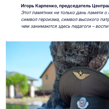
Игорь Карпенко, председатель Центра
Этот памятник
не только
дань
памят
и
о 
символ героизма, символ высокого патр
чем занимаются здесь педагоги
–
воспит