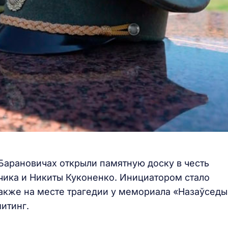
в Барановичах открыли памятную доску в честь
ика и Никиты Куконенко. Инициатором стало
кже на месте трагедии у мемориала «Назаўседы
итинг.