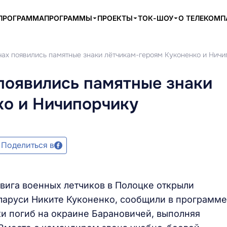
ПРОГРАММА
ПРОГРАММЫ
ПРОЕКТЫ
ТОК-ШОУ
О ТЕЛЕКОМ
чах появились памятные знаки лётчикам-героям Куконенко и Ничи
появились памятные знаки
ко и Ничипорчику
Поделиться в
вига военных летчиков в Полоцке открыли
ларуси Никите Куконенко, сообщили в программе
ки погиб на окраине Барановичей, выполняя