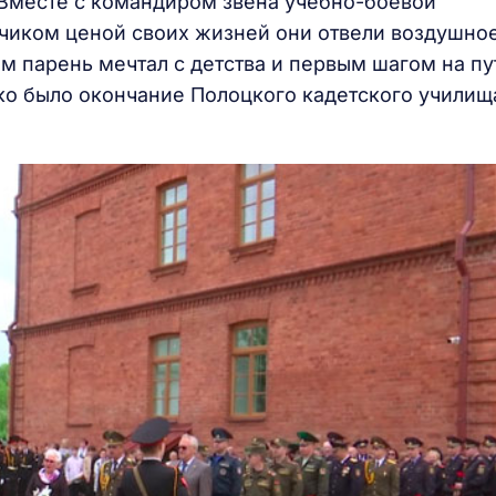
. Вместе с командиром звена учебно-боевой
иком ценой своих жизней они отвели воздушно
ом парень мечтал с детства и первым шагом на пу
ко было окончание Полоцкого кадетского училищ