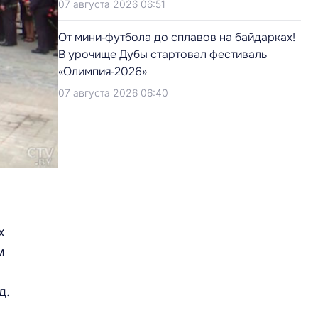
07 августа 2026 06:51
От мини‑футбола до сплавов на байдарках!
В урочище Дубы стартовал фестиваль
«Олимпия‑2026»
07 августа 2026 06:40
х
м
д.