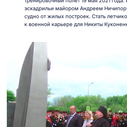
тренировочный полет 19 мая 2021 года
эскадрильи майором Андреем Ничипорч
судно от жилых построек. Стать летчик
к военной карьере для Никиты Куконен