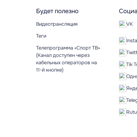
Будет полезно
Социа
Видеотрансляция
VK
Теги
Inst
Телепрограмма «Спорт ТВ»
Twit
(Канал доступен через
кабельных операторов на
Tik 
11-й кнопке)
Одн
Янд
Tele
Rut