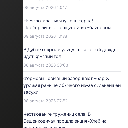
08 августа 2026 10:47
Намолотила тысячу тонн зерна!
Пообщались с женщиной-комбайнером
08 августа 2026 10:38
В Дубае открыли улицу, на которой дождь
идет круглый год
08 августа 2026 08:03
Фермеры Германии завершают уборку
урожая раньше обычного из-за сильнейшей
засухи
08 августа 2026 07:52
Чествование тружениц села! В
Бешенковичах прошла акция «Хлеб на
ладонях женщины»