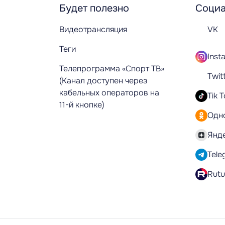
Будет полезно
Социа
Видеотрансляция
VK
Теги
Inst
Телепрограмма «Спорт ТВ»
Twit
(Канал доступен через
кабельных операторов на
Tik 
11-й кнопке)
Одн
Янд
Tele
Rut