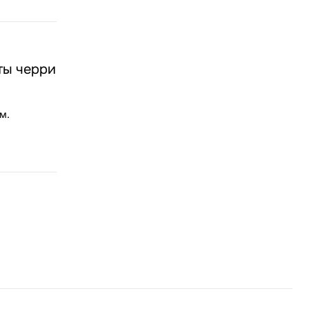
ты черри
м.