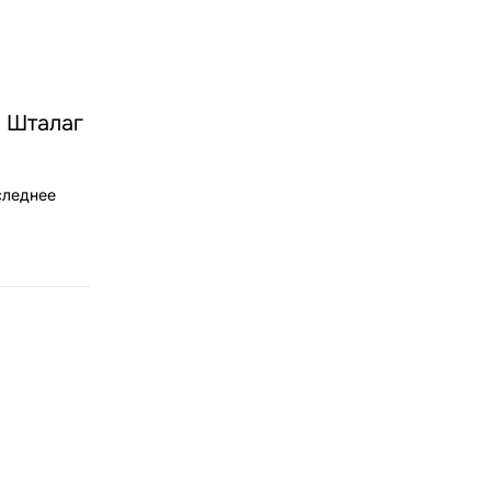
я Шталаг
следнее