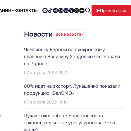
ПАНИИ
КОНТАКТЫ
Прямой эфир
Новости
Все новости
Чемпионку Европы по синхронному
плаванию Василину Хондошко чествовали
на Родине
07 августа 2026 18:22
80% идет на экспорт. Лукашенко показали
продукцию «БелОМО»
07 августа 2026 18:18
е
Лукашенко: работа маркетплейсов
законодательно не урегулирована. Чего
ждем?