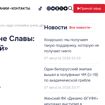
ПАНИИ
КОНТАКТЫ
Прямой эфир
ги, надо спокойно учить детей»
Новости
Все новости
не Славы:
Хондошко: мы получаем
такую поддержку, которую не
й»
получает никто
07 августа 2026 20:20
Один белорусский экипаж
вышел в полуфинал ЧМ (U-19)
по академической гребле
,
07 августа 2026 20:17
Женский ФК «Динамо-БГУФК»
неудачно выступил в