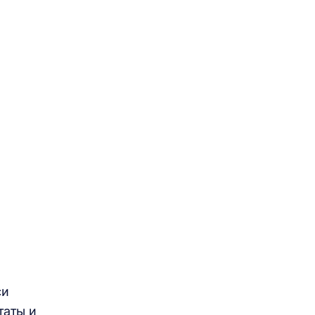
си
таты и