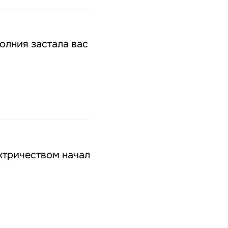
олния застала вас
ектричеством начал