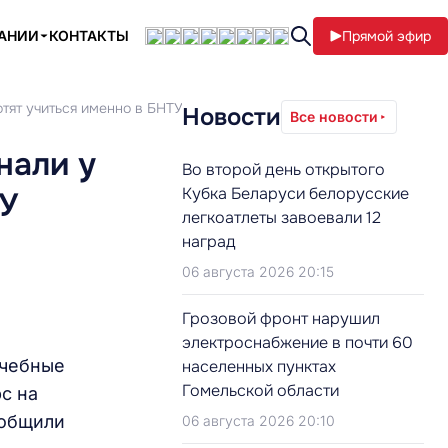
ПАНИИ
КОНТАКТЫ
Прямой эфир
отят учиться именно в БНТУ
Новости
Все новости
нали у
Во второй день открытого
Кубка Беларуси белорусские
ТУ
легкоатлеты завоевали 12
наград
06 августа 2026 20:15
Грозовой фронт нарушил
электроснабжение в почти 60
учебные
населенных пунктах
Гомельской области
с на
ообщили
06 августа 2026 20:10