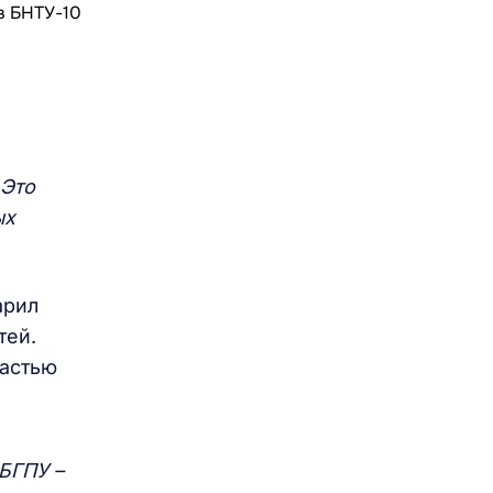
 Это
ых
арил
тей.
частью
 БГПУ –