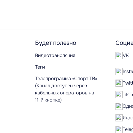
Будет полезно
Социа
Видеотрансляция
VK
Теги
Inst
Телепрограмма «Спорт ТВ»
Twit
(Канал доступен через
кабельных операторов на
Tik 
11-й кнопке)
Одн
Янд
Tele