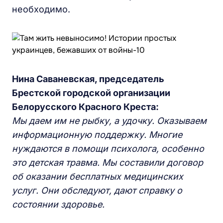
необходимо.
Нина Саваневская,
п
редседатель
Брестской
г
ородской
о
рганизации
Белорусского Красного Креста:
Мы даем им не рыбку, а удочку. Оказываем
информационную поддержку. Многие
нуждаются в помощи
психолога
,
особенно
это
детск
ая
травм
а
.
М
ы составили договор
об оказании бесплатных медицинских
услуг.
Они о
бследуют, дают справку о
состоянии
здоровье.