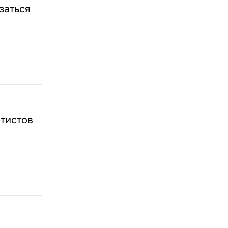
заться
ртистов