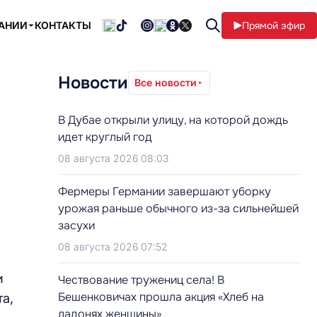
ПАНИИ
КОНТАКТЫ
Прямой эфир
Новости
Все новости
В Дубае открыли улицу, на которой дождь
идет круглый год
08 августа 2026 08:03
Фермеры Германии завершают уборку
урожая раньше обычного из-за сильнейшей
засухи
08 августа 2026 07:52
и
Чествование тружениц села! В
Бешенковичах прошла акция «Хлеб на
а,
ладонях женщины»