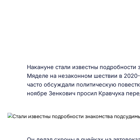
Накануне стали известны подробности 
Мяделе на незаконном шествии в 2020-
часто обсуждали политическую повестку
ноябре Зенкович просил Кравчука пер
Он делал схроны в ячейках на автовокз