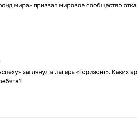
фонд мира» призвал мировое сообщество отка
1
успеху» заглянул в лагерь «Горизонт». Каких а
ребята?