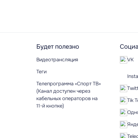
Будет полезно
Социа
Видеотрансляция
VK
Теги
Inst
Телепрограмма «Спорт ТВ»
Twit
(Канал доступен через
кабельных операторов на
Tik 
11-й кнопке)
Одн
Янд
Tele