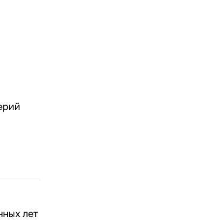
ерий
нных лет