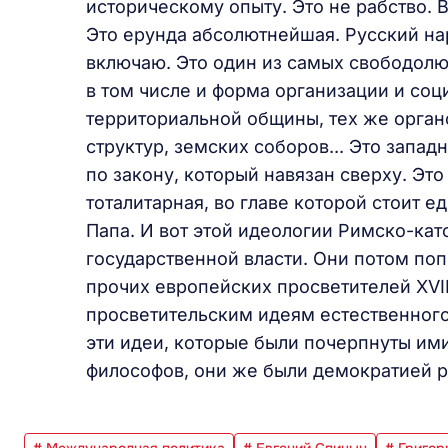
историческому опыту. Это не рабство. В
Это ерунда абсолютнейшая. Русский нар
включаю. Это один из самых свободолю
в том числе и форма организации и соц
территориальной общины, тех же орган
структур, земских соборов... Это запад
по закону, который навязан сверху. Это
тоталитарная, во главе которой стоит 
Папа. И вот этой идеологии Римско-ка
государственной власти. Они потом по
прочих европейских просветителей XVII
просветительским идеям естественного
эти идеи, которые были почерпнуты им
философов, они же были демократией 
# Международная политика
# Евгений Спицын
# Григор