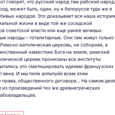
от говорят, что русский народ там рабский народ
од, может быть, один, ну и белорусов туда же я
бивых народов. Это доказывает вся наша история
иальной жизни в виде той же соседской
ов советской власти или еще ранее вечевых
ные народы – тоталитарные. Они там живут только
 Римско-католическая церковь, не соборная, а
единственный наместник Бога на земле, римский
толической церкви пронизаны все институты
пытались это сметишировать идеями французских
I века. И мы пели аллилуйя всем этим
 права, общественного договора... На самом дел
и из произведений тех же древнегреческих
рабовладельцев.
ий Азаренок