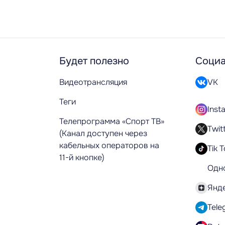
Будет полезно
Социа
Видеотрансляция
VK
Теги
Inst
Телепрограмма «Спорт ТВ»
Twit
(Канал доступен через
кабельных операторов на
Tik 
11-й кнопке)
Одн
Янд
Tele