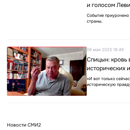
и голосом Лев
Событие приурочено 
страны.
06 мая 2025 18:49
Спицын: кровь 
исторических 
«И вот только сейча
историческую правду
Новости СМИ2