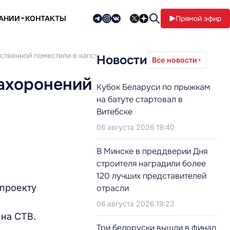
ПАНИИ
КОНТАКТЫ
Прямой эфир
ественной поместили в капсулу
Новости
Все новости
захоронений
Кубок Беларуси по прыжкам
на батуте стартовал в
Витебске
06 августа 2026 19:40
В Минске в преддверии Дня
строителя наградили более
120 лучших представителей
 проекту
отрасли
06 августа 2026 19:23
 на СТВ.
Три белоруски вышли в финал