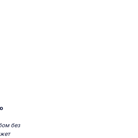
о
бом без
ожет