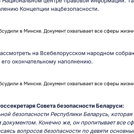
в Национальном центре правовой информации. Т
влению Концепции нацбезопасности.
рассмотреть на Всебелорусском народном собран
о его окончательному наполнению.
госсекретаря
С
овета безопасности
Б
е
ларуси:
ной безоп
а
сности Республики Беларусь, которая
 документом. Конечно же, он пропитывает все с
саясь вопросов безопасности по девяти основны