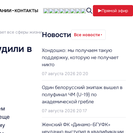
ПАНИИ
КОНТАКТЫ
Прямой эфир
ает все сферы жизни
Новости
Все новости
удили в
Хондошко: мы получаем такую
поддержку, которую не получает
никто
07 августа 2026 20:20
Один белорусский экипаж вышел в
полуфинал ЧМ (U-19) по
академической гребле
ем
07 августа 2026 20:17
 еще
Женский ФК «Динамо-БГУФК»
му
неудачно выступил в квалификации