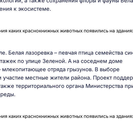
ологии, а также сохранения флоры и фауны Бела
ения к экосистеме.
е. Белая лазоревка – певчая птица семейства с
этажек по улице Зеленой. А на соседнем доме
– млекопитающее отряда грызунов. В выборе
и участие местные жители района. Проект подде
 также территориального органа Министерства п
среды.