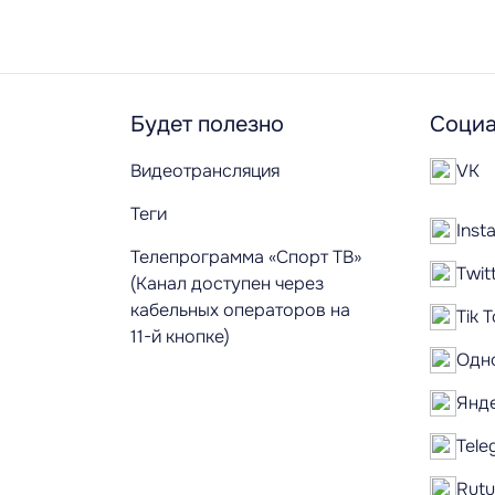
Будет полезно
Социа
Видеотрансляция
VK
Теги
Inst
Телепрограмма «Спорт ТВ»
Twit
(Канал доступен через
кабельных операторов на
Tik 
11-й кнопке)
Одн
Янд
Tele
Rut