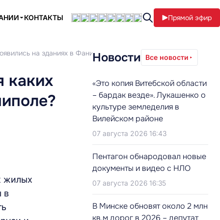
ПАНИИ
КОНТАКТЫ
Прямой эфир
оявились на зданиях в Фаниполе?
Новости
Все новости
я каких
«Это копия Витебской области
– бардак везде». Лукашенко о
ниполе?
культуре земледелия в
Вилейском районе
07 августа 2026 16:43
Пентагон обнародовал новые
документы и видео с НЛО
х жилых
07 августа 2026 16:35
 в
В Минске обновят около 2 млн
ть
кв.м дорог в 2026 – депутат