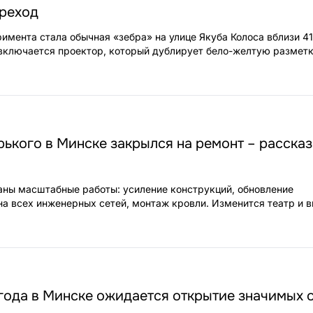
реход
имента стала обычная «зебра» на улице Якуба Колоса вблизи 41
включается проектор, который дублирует бело-желтую разметк
рького в Минске закрылся на ремонт – расска
аны масштабные работы: усиление конструкций, обновление
а всех инженерных сетей, монтаж кровли. Изменится театр и вн
года в Минске ожидается открытие значимых 