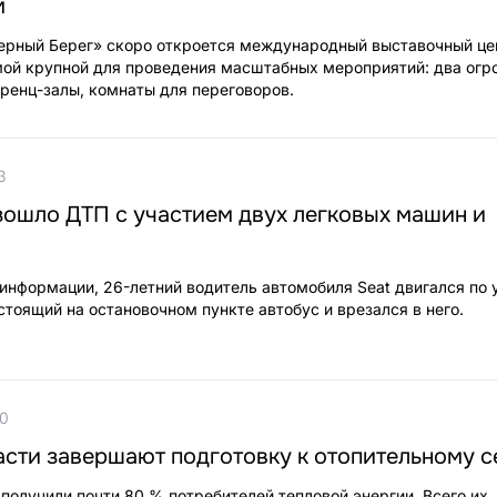
м
верный Берег» скоро откроется международный выставочный це
мой крупной для проведения масштабных мероприятий: два ог
ренц-залы, комнаты для переговоров.
3
зошло ДТП с участием двух легковых машин и
информации, 26-летний водитель автомобиля Seat двигался по 
стоящий на остановочном пункте автобус и врезался в него.
10
сти завершают подготовку к отопительному с
 получили почти 80 % потребителей тепловой энергии. Всего их