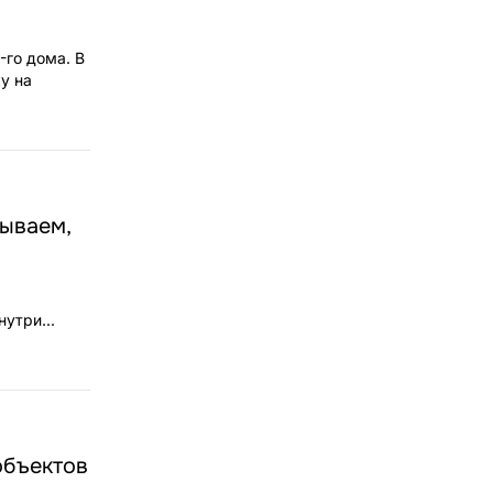
-го дома. В
у на
зываем,
утри...
объектов