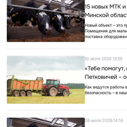
15 новых МТК и
Минской облас
Новый объект – это п
Помещения для малыш
поставка оборудован
10 июля 2026 13:59
«Тебе помогут,
Петковичей – о
Как ведутся работы 
безопасность – в на
08 июля 2026 14:14