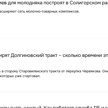
иев для молодняка построят в Солигорском р
расширяют сеть молочно-товарных комплексов.
рят Долгиновский тракт – сколько времени э
ь в сторону Старовиленского тракта от переулка Червякова. Он
 которых уже стартовал.
жен знать каждый. Как работает служба 115 и 