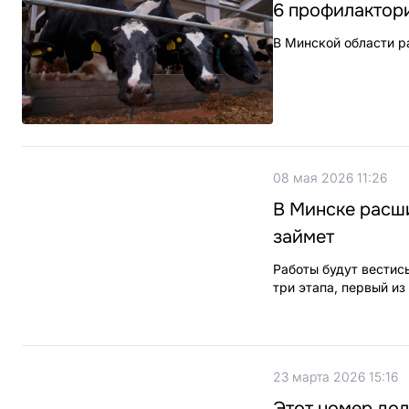
6 профилактор
В Минской области 
08 мая 2026 11:26
В Минске расши
займет
Работы будут вестис
три этапа, первый из
23 марта 2026 15:16
Этот номер дол