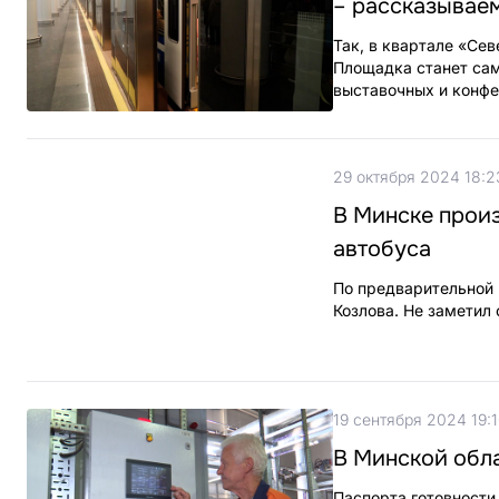
– рассказывае
Так, в квартале «Се
Площадка станет са
выставочных и конфе
29 октября 2024 18:2
В Минске прои
автобуса
По предварительной 
Козлова. Не заметил 
19 сентября 2024 19:
В Минской обла
Паспорта готовности