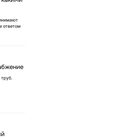
ринимают
м ответом
набжение
 труб.
ый