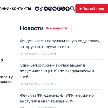
ПАНИИ
КОНТАКТЫ
Прямой эфир
Новости
Все новости
Хондошко: мы получаем такую поддержку,
которую не получает никто
07 августа 2026 20:20
ый
Один белорусский экипаж вышел в
полуфинал ЧМ (U-19) по академической
гребле
 чтобы у
газинов.
07 августа 2026 20:17
Женский ФК «Динамо-БГУФК» неудачно
выступил в квалификации ЛЧ