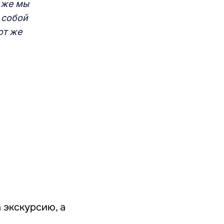
 же мы
 собой
от же
 экскурсию, а