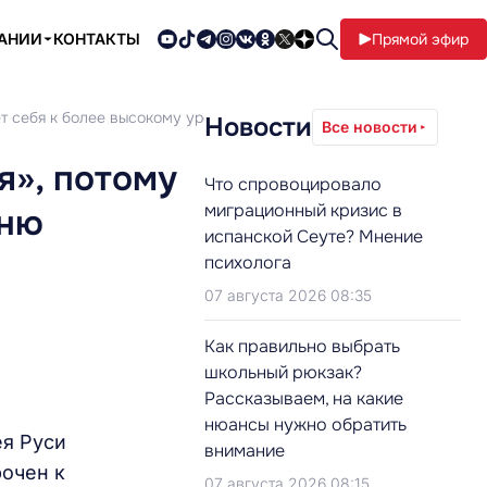
ПАНИИ
КОНТАКТЫ
Прямой эфир
ет себя к более высокому уровню духовной жизни
Новости
Все новости
я», потому
Что спровоцировало
миграционный кризис в
вню
испанской Сеуте? Мнение
психолога
07 августа 2026 08:35
Как правильно выбрать
школьный рюкзак?
Рассказываем, на какие
нюансы нужно обратить
ея Руси
внимание
рочен к
07 августа 2026 08:15