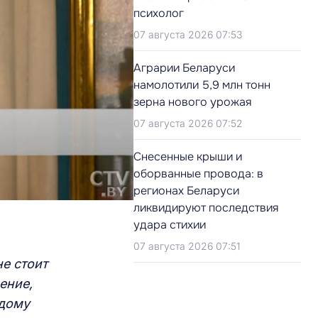
психолог
07 августа 2026 07:53
Аграрии Беларуси
намолотили 5,9 млн тонн
зерна нового урожая
07 августа 2026 07:52
Снесенные крыши и
оборванные провода: в
регионах Беларуси
ликвидируют последствия
удара стихии
07 августа 2026 07:51
е стоит
ение,
ждому