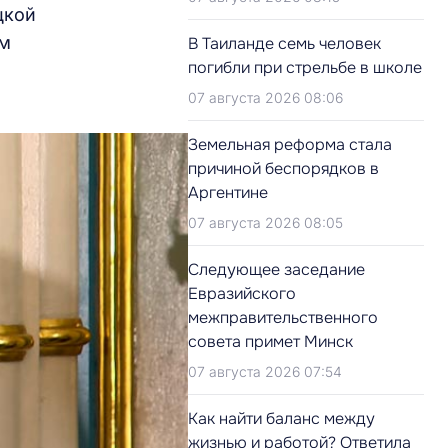
цкой
ом
В Таиланде семь человек
погибли при стрельбе в школе
07 августа 2026 08:06
Земельная реформа стала
причиной беспорядков в
Аргентине
07 августа 2026 08:05
Следующее заседание
Евразийского
межправительственного
совета примет Минск
07 августа 2026 07:54
Как найти баланс между
жизнью и работой? Ответила